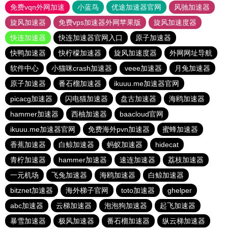
免费vqn外网加速
小蓝鸟
优途加速器官网
风驰加速器
旋风加速器
免费vps加速器外网苹果版
旋风加速度器
快连加速器
快连加速器官网入口
原子加速器
快鸭加速器
快柠檬加速器
旋风加速度器
外网网址导航
软件中心
小猫咪crash加速器
veee加速器
月兔加速器
原子加速器
番石榴加速器
ikuuu.me加速器官网
picacg加速器
闪电猫加速器
盘古加速器
海鸥加速器
hammer加速器
西柚加速器
baacloud官网
ikuuu.me加速器官网
免费海外pvn加速器
蜜蜂加速器
香蕉加速器
白鲸加速器
蚂蚁加速器
hidecat
青柠加速器
hammer加速器
速连加速器
荔枝加速器
一元机场
飞兔加速器
海鸥加速器
白鲸加速器
bitznet加速器
海外梯子官网
toto加速器
ghelper
abc加速器
云梯加速器
泡泡狗加速器
起飞加速器
暴雪加速器
极风加速器
番石榴加速器
纵云梯加速器