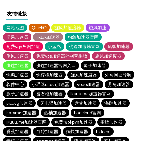
友情链接
网站地图
QuickQ
旋风加速度器
旋风加速
坚果加速器
tiktok加速器
狗急加速器官网
免费vqn外网加速
小蓝鸟
优途加速器官网
风驰加速器
旋风加速器
免费vps加速器外网苹果版
旋风加速度器
快连加速器
快连加速器官网入口
原子加速器
快鸭加速器
快柠檬加速器
旋风加速度器
外网网址导航
软件中心
小猫咪crash加速器
veee加速器
月兔加速器
原子加速器
番石榴加速器
ikuuu.me加速器官网
picacg加速器
闪电猫加速器
盘古加速器
海鸥加速器
hammer加速器
西柚加速器
baacloud官网
ikuuu.me加速器官网
免费海外pvn加速器
蜜蜂加速器
香蕉加速器
白鲸加速器
蚂蚁加速器
hidecat