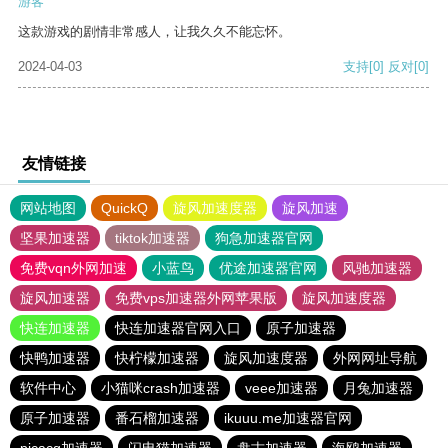
游客
这款游戏的剧情非常感人，让我久久不能忘怀。
2024-04-03
支持
[0]
反对
[0]
友情链接
网站地图
QuickQ
旋风加速度器
旋风加速
坚果加速器
tiktok加速器
狗急加速器官网
免费vqn外网加速
小蓝鸟
优途加速器官网
风驰加速器
旋风加速器
免费vps加速器外网苹果版
旋风加速度器
快连加速器
快连加速器官网入口
原子加速器
快鸭加速器
快柠檬加速器
旋风加速度器
外网网址导航
软件中心
小猫咪crash加速器
veee加速器
月兔加速器
原子加速器
番石榴加速器
ikuuu.me加速器官网