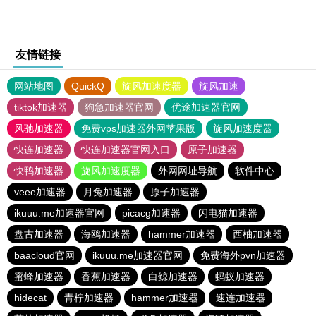
友情链接
网站地图
QuickQ
旋风加速度器
旋风加速
tiktok加速器
狗急加速器官网
优途加速器官网
风驰加速器
免费vps加速器外网苹果版
旋风加速度器
快连加速器
快连加速器官网入口
原子加速器
快鸭加速器
旋风加速度器
外网网址导航
软件中心
veee加速器
月兔加速器
原子加速器
ikuuu.me加速器官网
picacg加速器
闪电猫加速器
盘古加速器
海鸥加速器
hammer加速器
西柚加速器
baacloud官网
ikuuu.me加速器官网
免费海外pvn加速器
蜜蜂加速器
香蕉加速器
白鲸加速器
蚂蚁加速器
hidecat
青柠加速器
hammer加速器
速连加速器