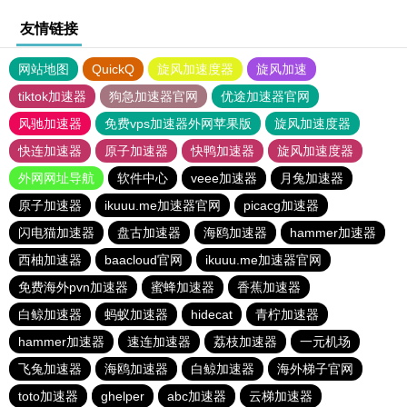
友情链接
网站地图
QuickQ
旋风加速度器
旋风加速
tiktok加速器
狗急加速器官网
优途加速器官网
风驰加速器
免费vps加速器外网苹果版
旋风加速度器
快连加速器
原子加速器
快鸭加速器
旋风加速度器
外网网址导航
软件中心
veee加速器
月兔加速器
原子加速器
ikuuu.me加速器官网
picacg加速器
闪电猫加速器
盘古加速器
海鸥加速器
hammer加速器
西柚加速器
baacloud官网
ikuuu.me加速器官网
免费海外pvn加速器
蜜蜂加速器
香蕉加速器
白鲸加速器
蚂蚁加速器
hidecat
青柠加速器
hammer加速器
速连加速器
荔枝加速器
一元机场
飞兔加速器
海鸥加速器
白鲸加速器
海外梯子官网
toto加速器
ghelper
abc加速器
云梯加速器