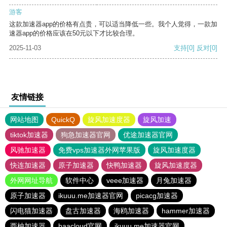
游客
这款加速器app的价格有点贵，可以适当降低一些。我个人觉得，一款加
速器app的价格应该在50元以下才比较合理。
2025-11-03
支持
[0]
反对
[0]
友情链接
网站地图
QuickQ
旋风加速度器
旋风加速
tiktok加速器
狗急加速器官网
优途加速器官网
风驰加速器
免费vps加速器外网苹果版
旋风加速度器
快连加速器
原子加速器
快鸭加速器
旋风加速度器
外网网址导航
软件中心
veee加速器
月兔加速器
原子加速器
ikuuu.me加速器官网
picacg加速器
闪电猫加速器
盘古加速器
海鸥加速器
hammer加速器
西柚加速器
baacloud官网
ikuuu.me加速器官网