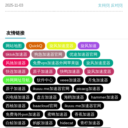
2025-11-03
支持
[0]
反对
[0]
友情链接
网站地图
QuickQ
旋风加速度器
旋风加速
tiktok加速器
狗急加速器官网
优途加速器官网
风驰加速器
免费vps加速器外网苹果版
旋风加速度器
快连加速器
原子加速器
快鸭加速器
旋风加速度器
外网网址导航
软件中心
veee加速器
月兔加速器
原子加速器
ikuuu.me加速器官网
picacg加速器
闪电猫加速器
盘古加速器
海鸥加速器
hammer加速器
西柚加速器
baacloud官网
ikuuu.me加速器官网
免费海外pvn加速器
蜜蜂加速器
香蕉加速器
白鲸加速器
蚂蚁加速器
hidecat
青柠加速器