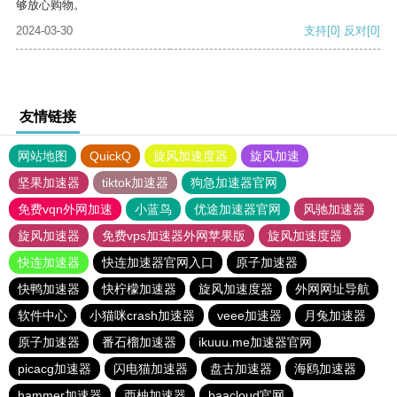
够放心购物。
2024-03-30
支持
[0]
反对
[0]
友情链接
网站地图
QuickQ
旋风加速度器
旋风加速
坚果加速器
tiktok加速器
狗急加速器官网
免费vqn外网加速
小蓝鸟
优途加速器官网
风驰加速器
旋风加速器
免费vps加速器外网苹果版
旋风加速度器
快连加速器
快连加速器官网入口
原子加速器
快鸭加速器
快柠檬加速器
旋风加速度器
外网网址导航
软件中心
小猫咪crash加速器
veee加速器
月兔加速器
原子加速器
番石榴加速器
ikuuu.me加速器官网
picacg加速器
闪电猫加速器
盘古加速器
海鸥加速器
hammer加速器
西柚加速器
baacloud官网