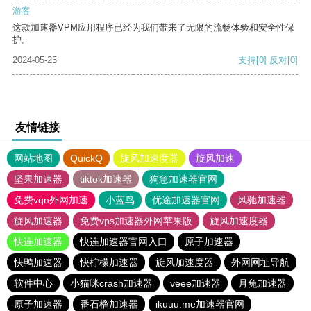
游客
这款加速器VPM应用程序已经为我们带来了无限的流畅体验和安全性保
护。
2024-05-25
支持
[0]
反对
[0]
友情链接
网站地图
QuickQ
旋风加速度器
旋风加速
坚果加速器
tiktok加速器
狗急加速器官网
免费vqn外网加速
小蓝鸟
优途加速器官网
风驰加速器
旋风加速器
免费vps加速器外网苹果版
旋风加速度器
快连加速器
快连加速器官网入口
原子加速器
快鸭加速器
快柠檬加速器
旋风加速度器
外网网址导航
软件中心
小猫咪crash加速器
veee加速器
月兔加速器
原子加速器
番石榴加速器
ikuuu.me加速器官网